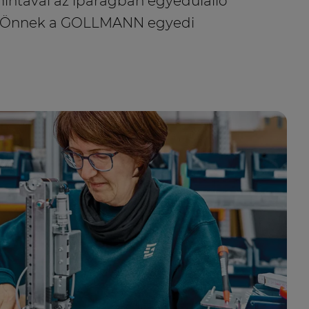
mintával az iparágban egyedülálló
nk Önnek a GOLLMANN egyedi