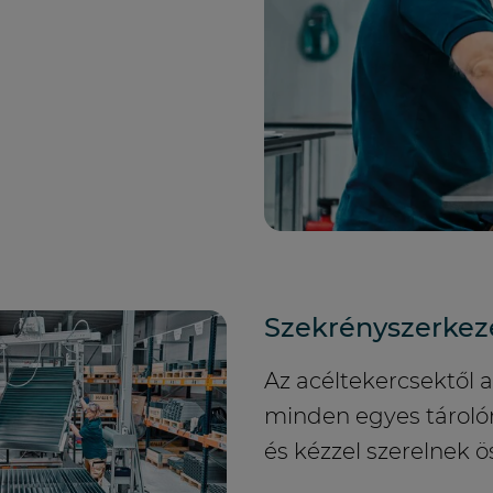
Szekrényszerkez
Az acéltekercsektől
minden egyes tárolór
és kézzel szerelnek ö