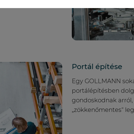
Portál építése
Egy GOLLMANN sokat 
portálépítésben dol
gondoskodnak arról, 
„zökkenőmentes“ leg