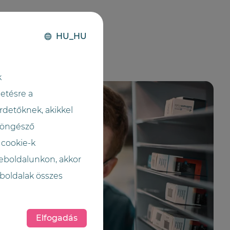
HU_HU
k
etésre a
rdetőknek, akikkel
 böngésző
 cookie-k
weboldalunkon, akkor
boldalak összes
Elfogadás