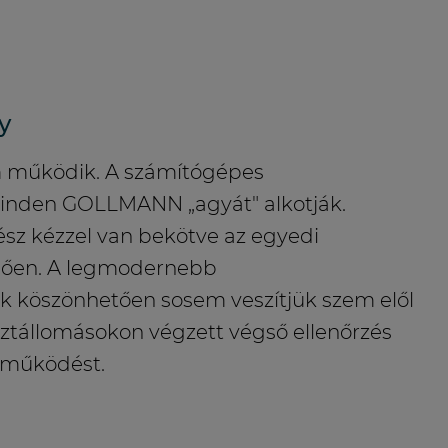
y
 működik. A számítógépes
inden GOLLMANN „agyát" alkotják.
sz kézzel van bekötve az egyedi
lően. A legmodernebb
köszönhetően sosem veszítjük szem elől
sztállomásokon végzett végső ellenőrzés
s működést.