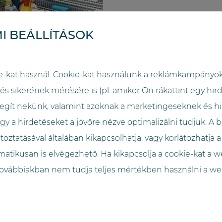
I BEÁLLÍTÁSOK
e-kat használ. Cookie-kat használunk a reklámkampányo
 sikerének mérésére is (pl. amikor Ön rákattint egy hird
egít nekünk, valamint azoknak a marketingeseknek és hi
ásodik legjobb a
 a hirdetéseket a jövőre nézve optimalizálni tudjuk. A
ságra van szükség –
toztatásával általában kikapcsolhatja, vagy korlátozhatja a
ig.
matikusan is elvégezhető. Ha kikapcsolja a cookie-kat a 
 továbbiakban nem tudja teljes mértékben használni a we