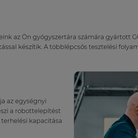
eink az Ön gyógyszertára számára gyártott
tással készítik. A többlépcsős tesztelési folyam
tja az egységnyi
eszi a robottelepítést
 terhelési kapacitása