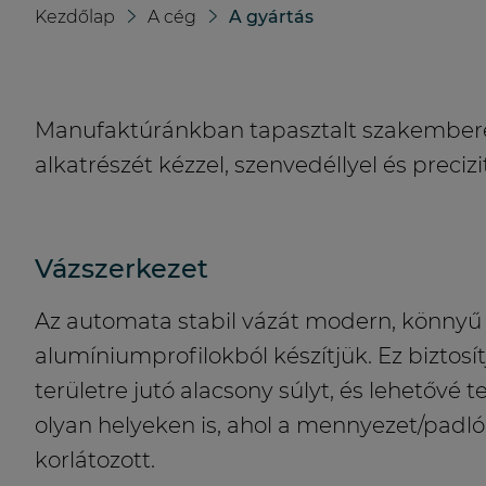
Kezdőlap
A cég
A gyártás
Manufaktúránkban tapasztalt szakember
alkatrészét kézzel, szenvedéllyel és precizi
Vázszerkezet
Az automata stabil vázát modern, könnyű
alumíniumprofilokból készítjük. Ez biztosí
területre jutó alacsony súlyt, és lehetővé t
olyan helyeken is, ahol a mennyezet/padló
korlátozott.