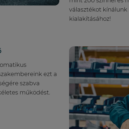
mint 200 színnel és 
választékot kínálu
kialakításához!
ő
tomatikus
 szakembereink ezt a
sségére szabva
tökéletes működést.