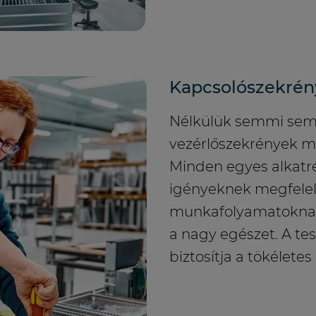
Kapcsolószekrén
Nélkülük semmi sem
vezérlőszekrények m
Minden egyes alkatré
igényeknek megfele
munkafolyamatoknak 
a nagy egészet. A te
biztosítja a tökélete