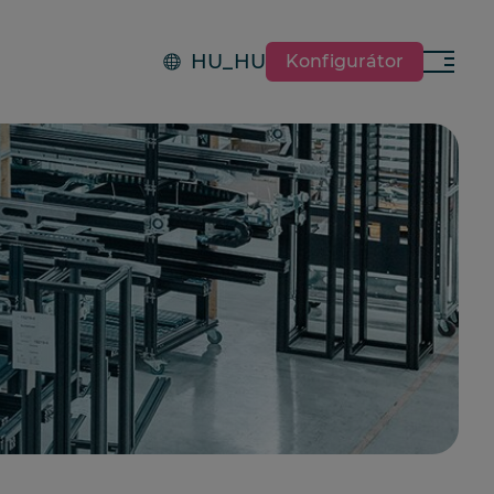
HU_HU
Konfigurátor
Menü