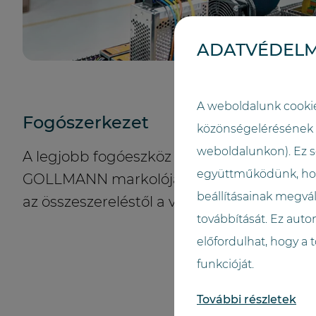
ADATVÉDELM
A weboldalunk cooki
Fogószerkezet
közönségelérésének és
weboldalunkon). Ez s
A legjobb fogóeszköz az emberi kéz – a m
együttműködünk, hogy
GOLLMANN markolója. Itt abszolút pontos
beállításainak megvál
az összeszereléstől a végső finombeállítás
továbbítását. Ez auto
előfordulhat, hogy a
funkcióját.
További részletek