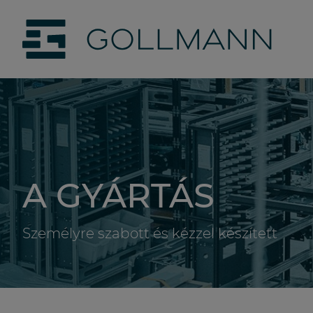
jumpToMain
siteLogo
A GYÁRTÁS
Személyre szabott és kézzel készített