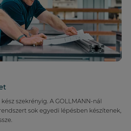
et
 a kész szekrényig. A GOLLMANN-nál
endszert sok egyedi lépésben készítenek,
ssze.