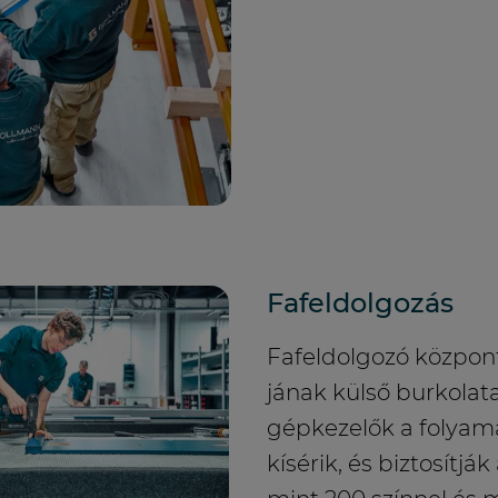
Fafeldolgozás
Fafeldolgozó közpon
jának külső burkolata
gépkezelők a folyam
kísérik, és biztosítjá