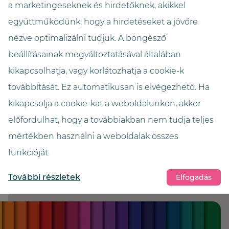
a marketingeseknek és hirdetőknek, akikkel
együttműködünk, hogy a hirdetéseket a jövőre
Három oldalról beépített, kézi gyorsbetöltővel
vagy teljesen automatikus gyorsbetöltővel
nézve optimalizálni tudjuk. A böngésző
felszerelt robot
beállításainak megváltoztatásával általában
kikapcsolhatja, vagy korlátozhatja a cookie-k
továbbítását. Ez automatikusan is elvégezhető. Ha
kikapcsolja a cookie-kat a weboldalunkon, akkor
előfordulhat, hogy a továbbiakban nem tudja teljes
mértékben használni a weboldalak összes
funkcióját.
További részletek
Elfogadás