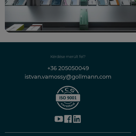
Kérdése merült fel?
+36 205050049
istvan.vamossy@gollmann.com
YouTube
Facebook
LinkedIn