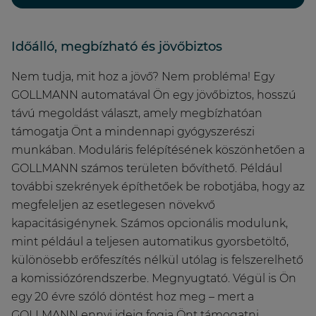
Időálló, megbízható és jövőbiztos
Nem tudja, mit hoz a jövő? Nem probléma! Egy
GOLLMANN automatával Ön egy jövőbiztos, hosszú
távú megoldást választ, amely megbízhatóan
támogatja Önt a mindennapi gyógyszerészi
munkában. Moduláris felépítésének köszönhetően a
GOLLMANN számos területen bővíthető. Például
további szekrények építhetőek be robotjába, hogy az
megfeleljen az esetlegesen növekvő
kapacitásigénynek. Számos opcionális modulunk,
mint például a teljesen automatikus gyorsbetöltő,
különösebb erőfeszítés nélkül utólag is felszerelhető
a komissiózórendszerbe. Megnyugtató. Végül is Ön
egy 20 évre szóló döntést hoz meg – mert a
GOLLMANN ennyi ideig fogja Önt támogatni.