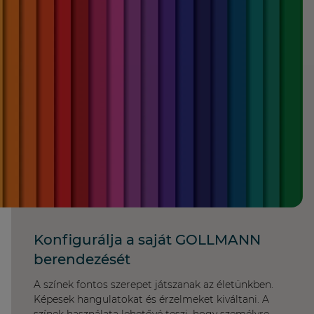
Konfigurálja a saját GOLLMANN
berendezését
A színek fontos szerepet játszanak az életünkben.
Képesek hangulatokat és érzelmeket kiváltani. A