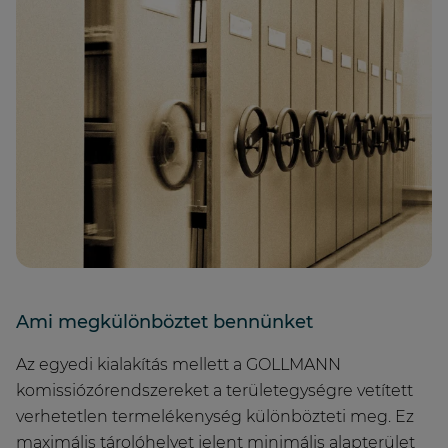
Ami megkülönböztet bennünket
Az egyedi kialakítás mellett a GOLLMANN
komissiózórendszereket a területegységre vetített
verhetetlen termelékenység különbözteti meg. Ez
maximális tárolóhelyet jelent minimális alapterület