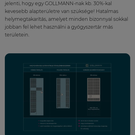
jelenti, hogy egy GOLLMANN-nak kb. 30%-kal
kevesebb alapterületre van szüksége! Hatalmas
helymegtakarítás, amelyet minden bizonnyal sokkal
jobban fel lehet használni a gyógyszertár más
területein.