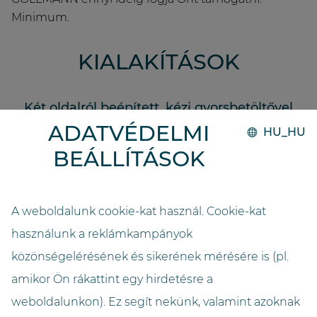
Minimum.
KIALAKÍTÁSOK
Két oldalról beépített, kézi gyorsbetöltővel
vagy teljesen automatikus gyorsbetöltővel
ADATVÉDELMI
HU_HU
felszerelt robot
BEÁLLÍTÁSOK
A weboldalunk cookie-kat használ. Cookie-kat
használunk a reklámkampányok
közönségelérésének és sikerének mérésére is (pl.
amikor Ön rákattint egy hirdetésre a
weboldalunkon). Ez segít nekünk, valamint azoknak