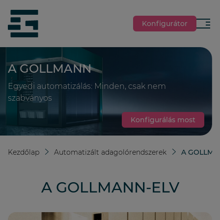
jumpToMain
siteLogo
Konfigurátor
Menü
A GOLLMANN
Egyedi automatizálás: Minden, csak nem
szabványos
Konfigurálás most
Kezdőlap
Automatizált adagolórendszerek
A GOLLMA
A GOLLMANN-ELV