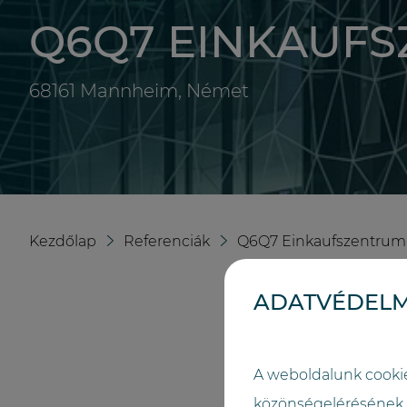
Q6Q7 EINKAUF
68161 Mannheim, Német
Kezdőlap
Referenciák
Q6Q7 Einkaufszentrum
ADATVÉDELM
A weboldalunk cooki
közönségelérésének és