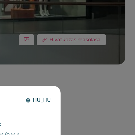
Hivatkozás másolása
HU_HU
k
etésre a