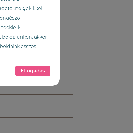
rdetőknek, akikkel
 böngésző
 cookie-k
weboldalunkon, akkor
boldalak összes
Elfogadás
gjelenésben