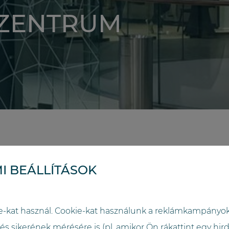
SZENTRUM
I BEÁLLÍTÁSOK
RÉSZLETEK
e-kat használ. Cookie-kat használunk a reklámkampányo
 sikerének mérésére is (pl. amikor Ön rákattint egy hird