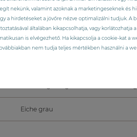
egít nekünk, valamint azoknak a marketingeseknek és hi
2017
 a hirdetéseket a jövőre nézve optimalizálni tudjuk. A
toztatásával általában kikapcsolhatja, vagy korlátozhatja a
GO.direct
matikusan is elvégezhető. Ha kikapcsolja a cookie-kat a 
 továbbiakban nem tudja teljes mértékben használni a we
ca. 5500 Packungen
Biztonsági üvegburkolat fazettált me
Eiche grau