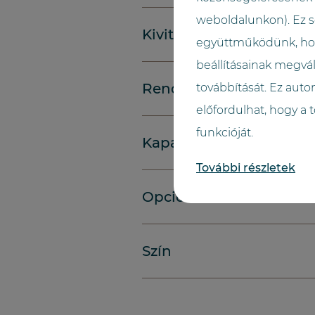
weboldalunkon). Ez s
Kivitelezés
együttműködünk, hogy
beállításainak megvál
Rendszer
továbbítását. Ez auto
előfordulhat, hogy a
funkcióját.
Kapacitás
További részletek
Opciók
Szín