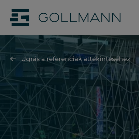
jumpToMain
siteLogo
Ugrás a referenciák áttekintéséhez