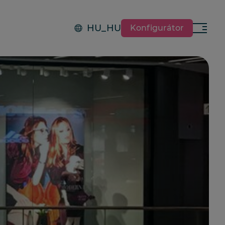
HU_HU
Konfigurátor
Menü