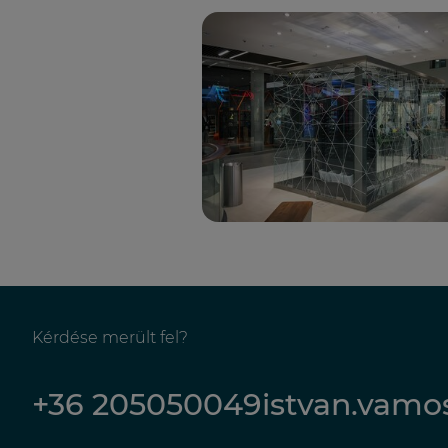
Kérdése merült fel?
+36 205050049
istvan.vam