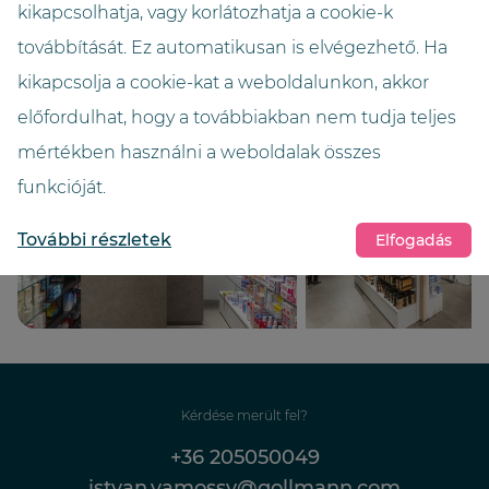
kikapcsolhatja, vagy korlátozhatja a cookie-k
Magasság (méter)
továbbítását. Ez automatikusan is elvégezhető. Ha
3,6
kikapcsolja a cookie-kat a weboldalunkon, akkor
előfordulhat, hogy a továbbiakban nem tudja teljes
mértékben használni a weboldalak összes
funkcióját.
További részletek
Elfogadás
Kérdése merült fel?
+36 205050049
istvan.vamossy@gollmann.com