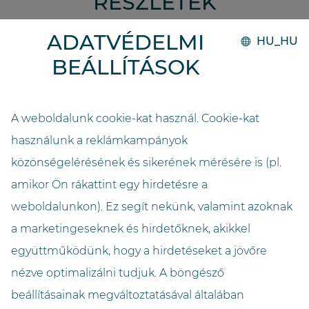
RÉSZLETEK
ADATVÉDELMI
HU_HU
Kivitelezés
BEÁLLÍTÁSOK
2016
Rendszer
A weboldalunk cookie-kat használ. Cookie-kat
GO.direct
használunk a reklámkampányok
közönségelérésének és sikerének mérésére is (pl.
Kapacitás
amikor Ön rákattint egy hirdetésre a
18000
weboldalunkon). Ez segít nekünk, valamint azoknak
Hosszúság (méter)
a marketingeseknek és hirdetőknek, akikkel
6,0
együttműködünk, hogy a hirdetéseket a jövőre
nézve optimalizálni tudjuk. A böngésző
Szélesség (méter)
beállításainak megváltoztatásával általában
1,7