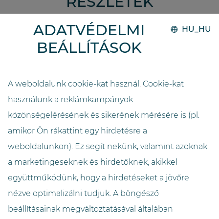
RÉSZLETEK
ADATVÉDELMI
HU_HU
Kivitelezés
BEÁLLÍTÁSOK
2014
Rendszer
A weboldalunk cookie-kat használ. Cookie-kat
GO.compact
használunk a reklámkampányok
közönségelérésének és sikerének mérésére is (pl.
Kapacitás
amikor Ön rákattint egy hirdetésre a
16000
weboldalunkon). Ez segít nekünk, valamint azoknak
Hosszúság (méter)
a marketingeseknek és hirdetőknek, akikkel
3,3
együttműködünk, hogy a hirdetéseket a jövőre
nézve optimalizálni tudjuk. A böngésző
Szélesség (méter)
beállításainak megváltoztatásával általában
3,1