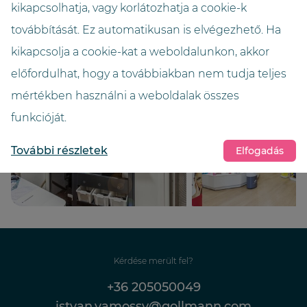
kikapcsolhatja, vagy korlátozhatja a cookie-k
Magasság (méter)
továbbítását. Ez automatikusan is elvégezhető. Ha
2,7
kikapcsolja a cookie-kat a weboldalunkon, akkor
előfordulhat, hogy a továbbiakban nem tudja teljes
mértékben használni a weboldalak összes
funkcióját.
További részletek
Elfogadás
Kérdése merült fel?
+36 205050049
istvan.vamossy@gollmann.com