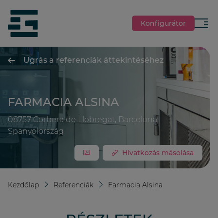
jumpToMain
siteLogo
Konfigurátor
Menü
Ugrás a referenciák áttekintéséhez
FARMACIA ALSINA
08757 Corbera de Llobregat, Barcelona,
Spanyolország
Hivatkozás másolása
Kezdőlap
Referenciák
Farmacia Alsina