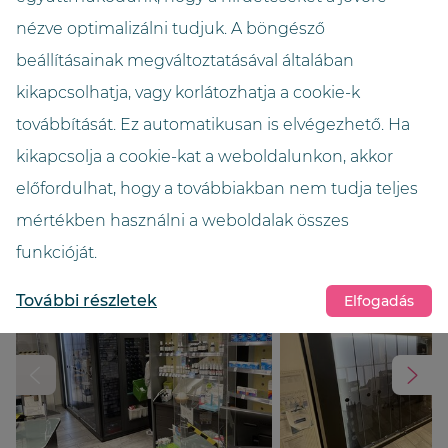
nézve optimalizálni tudjuk. A böngésző
Szélesség (méter)
beállításainak megváltoztatásával általában
2,20
kikapcsolhatja, vagy korlátozhatja a cookie-k
Magasság (méter)
továbbítását. Ez automatikusan is elvégezhető. Ha
3,25
kikapcsolja a cookie-kat a weboldalunkon, akkor
előfordulhat, hogy a továbbiakban nem tudja teljes
Szín
mértékben használni a weboldalak összes
Basalt-Grey
funkcióját.
További részletek
Elfogadás