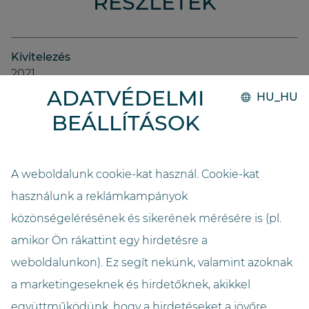
RÉSZLETEK
Kivitelezés
2021
ADATVÉDELMI
HU_HU
Rendszer
BEÁLLÍTÁSOK
GO.compact
Üzemeltető
A weboldalunk cookie-kat használ. Cookie-kat
Severine Mettraux
használunk a reklámkampányok
közönségelérésének és sikerének mérésére is (pl.
Kapacitás
amikor Ön rákattint egy hirdetésre a
11.500
weboldalunkon). Ez segít nekünk, valamint azoknak
Hosszúság (méter)
a marketingeseknek és hirdetőknek, akikkel
3,05
együttműködünk, hogy a hirdetéseket a jövőre