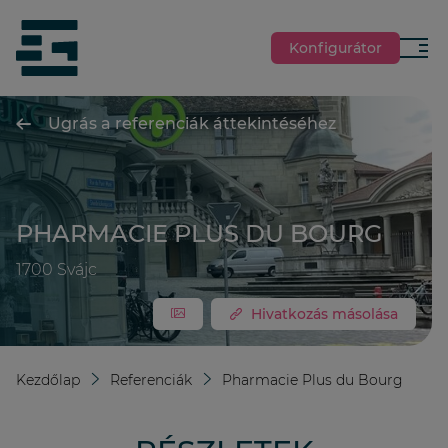
jumpToMain
siteLogo
Konfigurátor
Menü
Ugrás a referenciák áttekintéséhez
PHARMACIE PLUS DU BOURG
1700
Svájc
Hivatkozás másolása
Kezdőlap
Referenciák
Pharmacie Plus du Bourg