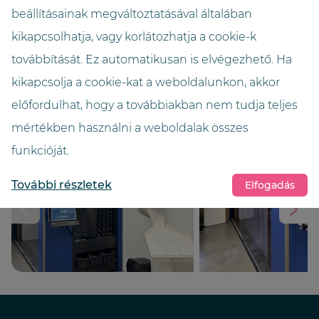
beállításainak megváltoztatásával általában
Magasság (méter)
kikapcsolhatja, vagy korlátozhatja a cookie-k
2,65
továbbítását. Ez automatikusan is elvégezhető. Ha
kikapcsolja a cookie-kat a weboldalunkon, akkor
Szín
Enzianblau
előfordulhat, hogy a továbbiakban nem tudja teljes
mértékben használni a weboldalak összes
funkcióját.
További részletek
Elfogadás