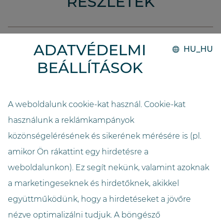
RÉSZLETEK
Kivitelezés
ADATVÉDELMI
HU_HU
2022
BEÁLLÍTÁSOK
Rendszer
GO.compact
A weboldalunk cookie-kat használ. Cookie-kat
használunk a reklámkampányok
Kapacitás
9000
közönségelérésének és sikerének mérésére is (pl.
amikor Ön rákattint egy hirdetésre a
Hosszúság (méter)
weboldalunkon). Ez segít nekünk, valamint azoknak
4,05
a marketingeseknek és hirdetőknek, akikkel
együttműködünk, hogy a hirdetéseket a jövőre
Szélesség (méter)
1,69
nézve optimalizálni tudjuk. A böngésző